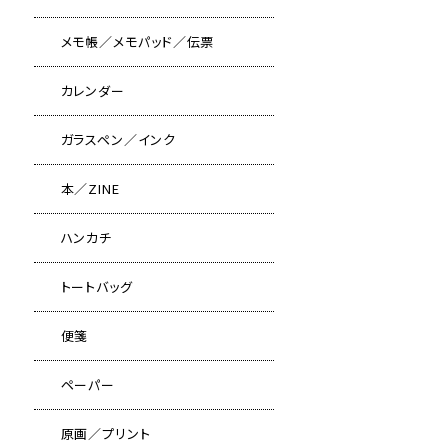
メモ帳／メモパッド／伝票
カレンダー
ガラスペン／インク
本／ZINE
ハンカチ
トートバッグ
便箋
ペーパー
原画／プリント