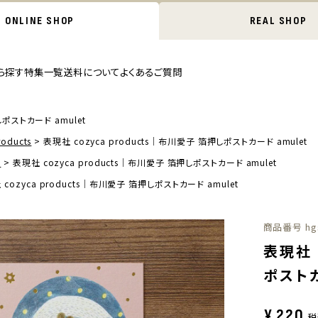
ONLINE SHOP
REAL SHOP
ら探す
特集一覧
送料について
よくあるご質問
しポストカード amulet
oducts
表現社 cozyca products｜布川愛子 箔押しポストカード amulet
ド
表現社 cozyca products｜布川愛子 箔押しポストカード amulet
cozyca products｜布川愛子 箔押しポストカード amulet
商品番号
hg
表現社 
ポストカ
¥
220
税