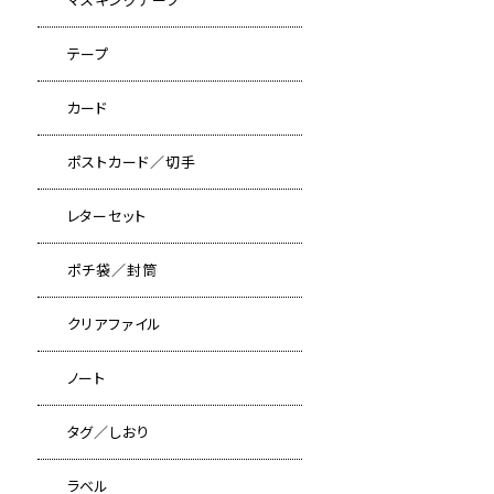
テープ
カード
ポストカード／切手
レターセット
ポチ袋／封筒
クリアファイル
ノート
タグ／しおり
ラベル