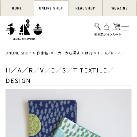
HOME
ONLINE SHOP
REAL SHOP
WEBZINE
ONLINE SHOP
作家名・メーカーから探す
は行
H／A／R／V／E／S／T 
H／A／R／V／E／S／T TEXTILE／
DESIGN