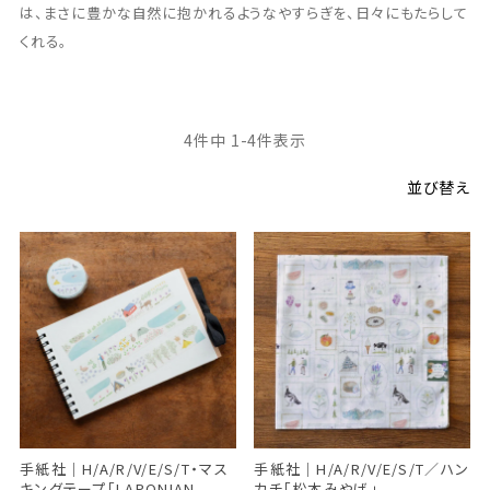
は、まさに豊かな自然に抱かれるようなやすらぎを、日々にもたらして
くれる。
4
件中
1
-
4
件表示
並び替え
手紙社｜H/A/R/V/E/S/T・マス
手紙社｜H/A/R/V/E/S/T／ハン
キングテープ「LAPONIAN
カチ「松本みやげ」