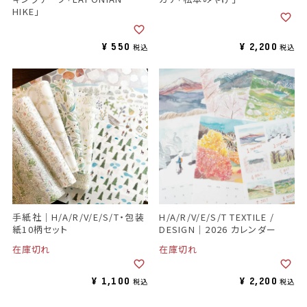
HIKE」
¥
550
¥
2,200
税込
税込
手紙社｜H/A/R/V/E/S/T・包装
H/A/R/V/E/S/T TEXTILE /
紙10柄セット
DESIGN｜2026 カレンダー
在庫切れ
在庫切れ
¥
1,100
¥
2,200
税込
税込