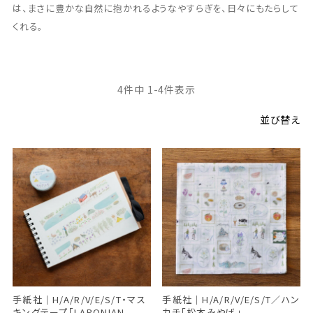
は、まさに豊かな自然に抱かれるようなやすらぎを、日々にもたらして
くれる。
4
件中
1
-
4
件表示
並び替え
手紙社｜H/A/R/V/E/S/T・マス
手紙社｜H/A/R/V/E/S/T／ハン
キングテープ「LAPONIAN
カチ「松本みやげ」