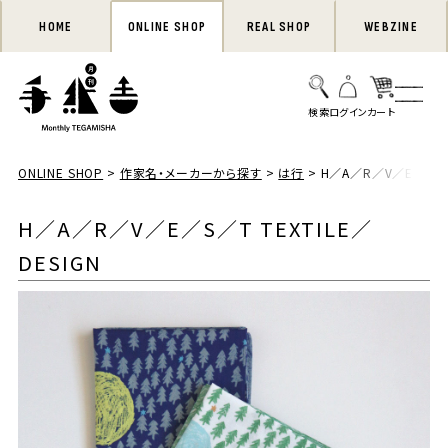
HOME
ONLINE SHOP
REAL SHOP
WEBZINE
ONLINE SHOP
作家名・メーカーから探す
は行
H／A／R／V／E／S／T 
H／A／R／V／E／S／T TEXTILE／
DESIGN