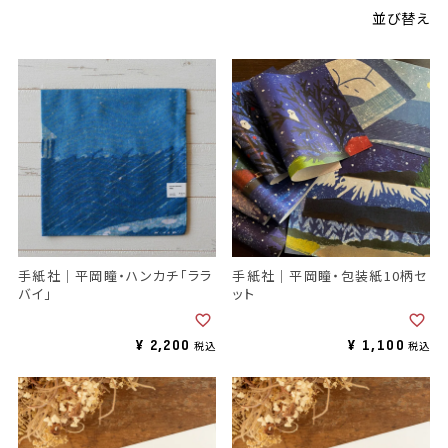
並び替え
手紙社｜平岡瞳・ハンカチ「ララ
手紙社｜平岡瞳・包装紙10柄セ
バイ」
ット
¥
2,200
¥
1,100
税込
税込