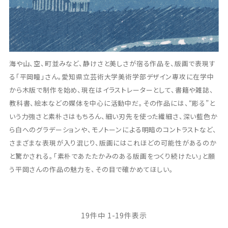
海や山、空、町並みなど、静けさと美しさが宿る作品を、版画で表現す
る「平岡瞳」さん。愛知県立芸術大学美術学部デザイン専攻に在学中
から木版で制作を始め、現在はイラストレーターとして、書籍や雑誌、
教科書、絵本などの媒体を中心に活動中だ。その作品には、“彫る”と
いう力強さと素朴さはもちろん、細い刃先を使った繊細さ、深い藍色か
ら白へのグラデーションや、モノトーンによる明暗のコントラストなど、
さまざまな表現が入り混じり、版画にはこれほどの可能性があるのか
と驚かされる。「素朴であたたかみのある版画をつくり続けたい」と願
う平岡さんの作品の魅力を、その目で確かめてほしい。
19
件中
1
-
19
件表示