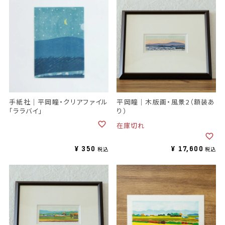
手紙社｜平岡瞳・クリアファイル
平岡瞳｜木版画・風景2（額装あ
「ララバイ」
り）
在庫切れ
¥
350
¥
17,600
税込
税込