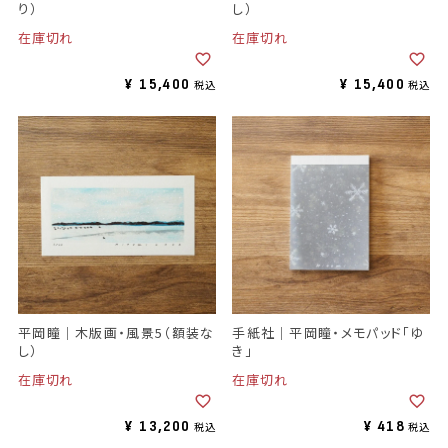
り）
し）
在庫切れ
在庫切れ
¥
15,400
¥
15,400
税込
税込
平岡瞳｜木版画・風景5（額装な
手紙社｜平岡瞳・メモパッド「ゆ
し）
き」
在庫切れ
在庫切れ
¥
13,200
¥
418
税込
税込