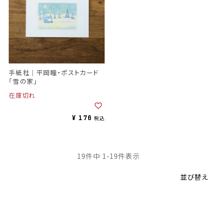
手紙社｜平岡瞳・ポストカード
「雪の家」
在庫切れ
¥
176
税込
19
件中
1
-
19
件表示
並び替え