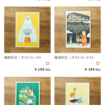
福田利之｜ポストカード5
福田利之｜ポストカード34
¥
165
¥
165
税込
税込