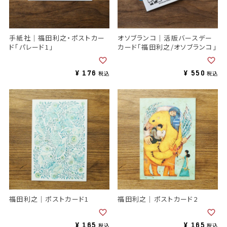
手紙社｜福田利之・ポストカー
オソブランコ｜活版バースデー
ド「パレード1」
カード「福田利之/オソブランコ」
¥
176
¥
550
税込
税込
福田利之｜ポストカード1
福田利之｜ポストカード2
¥
165
¥
165
税込
税込