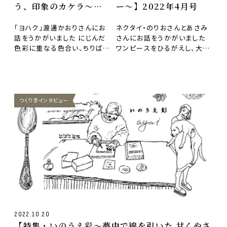
う、印象のカケラ〜】
ー〜】2022年4月号
2022年8月号
「ヨハク」渡邊かおりさんにお
ネクタイ・のりおさんとあさみ
話をうかがいました にじんだ
さんにお話をうかがいました
色彩に重なる色合い、ちりばめ
ワンピースをひるがえし、大き
られた数字やスケッチの断片
なりんごを運ぶ女の子。くまと
など、優しくみずみず…
森を散歩したり、草…
つくり手インタビュー
2022.10.20
【特集・いのうえ彩〜夢中で線を引いた 甘くやさ