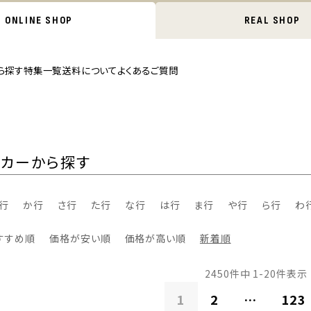
ONLINE SHOP
REAL SHOP
ら探す
特集一覧
送料について
よくあるご質問
ーカーから探す
行
か行
さ行
た行
な行
は行
ま行
や行
ら行
わ
すすめ順
価格が安い順
価格が高い順
新着順
2450
件中
1
-
20
件表示
1
2
…
123