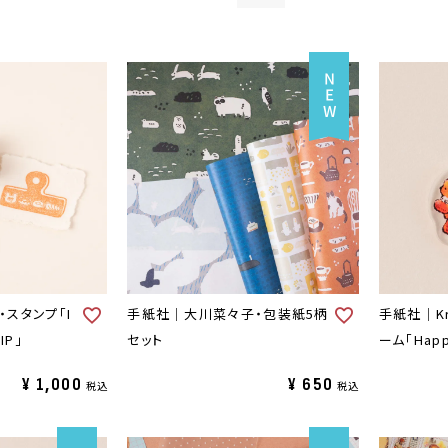
・スタンプ「I
手紙社｜大川菜々子・包装紙5柄
手紙社｜Kr
IP」
セット
ーム「Happ
¥
1,000
¥
650
税込
税込