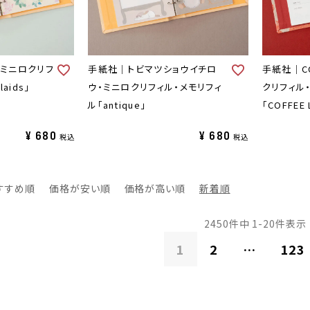
・ミニロクリフ
手紙社｜トビマツショウイチロ
手紙社｜CO
aids」
ウ・ミニロクリフィル・メモリフィ
クリフィル
ル「antique」
「COFFEE 
¥
680
¥
680
税込
税込
すすめ順
価格が安い順
価格が高い順
新着順
2450
件中
1
-
20
件表示
1
2
…
123