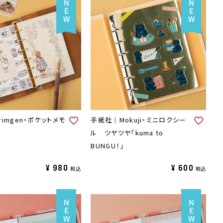
imgen・ポケットメモ
手紙社｜Mokuji・ミニロクシー
」
ル ツヤツヤ「kuma to
BUNGU！」
¥
980
¥
600
税込
税込