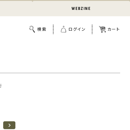
WEBZINE
行