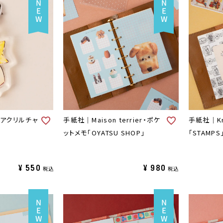
・アクリルチャ
手紙社｜Maison terrier・ポケ
手紙社｜Kr
ットメモ「OYATSU SHOP」
「STAMPS
¥
550
¥
980
税込
税込