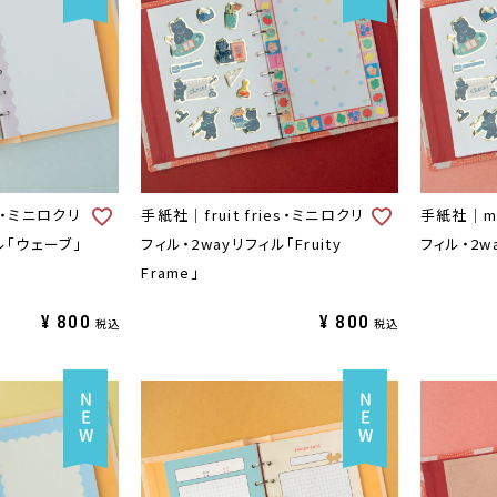
A・ミニロクリ
手紙社｜fruit fries・ミニロクリ
手紙社｜mi
ル「ウェーブ」
フィル・2wayリフィル「Fruity
フィル・2wa
Frame」
¥
800
¥
800
税込
税込