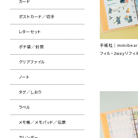
カード
ポストカード／切手
レターセット
手紙社｜mimibea
ポチ袋／封筒
フィル・2wayリフィル
クリアファイル
ノート
タグ／しおり
ラベル
メモ帳／メモパッド／伝票
カレンダー