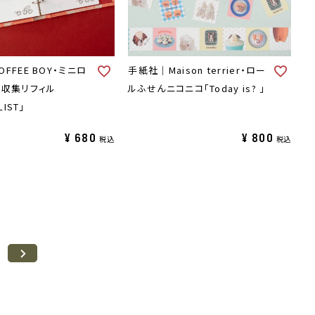
FFEE BOY・ミニロ
手紙社｜Maison terrier・ロー
・収集リフィル
ルふせんニコニコ「Today is? 」
LIST」
¥
680
¥
800
税込
税込