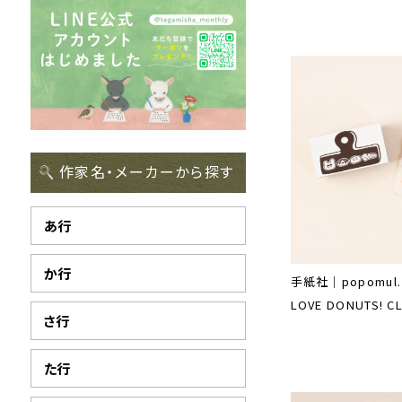
作家名・メーカーから探す
あ行
か行
手紙社｜popomul.
LOVE DONUTS! CL
さ行
た行