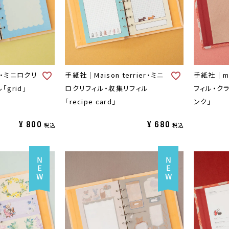
r・ミニロクリ
手紙社｜Maison terrier・ミニ
手紙社｜mi
「grid」
ロクリフィル・収集リフィル
フィル・ク
「recipe card」
ンク」
¥
800
¥
680
税込
税込