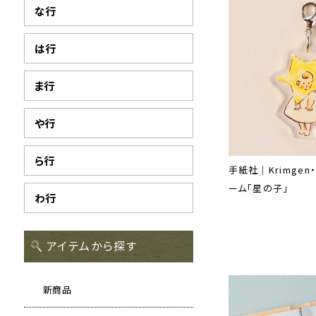
な行
は行
ま行
や行
ら行
手紙社｜Krimgen
ーム「星の子」
わ行
アイテムから探す
新商品