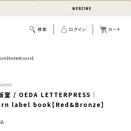
WEBZINE
ook【Red&Bronze】
da050
室 / OEDA LETTERPRESS｜
ern label book【Red&Bronze】
税込