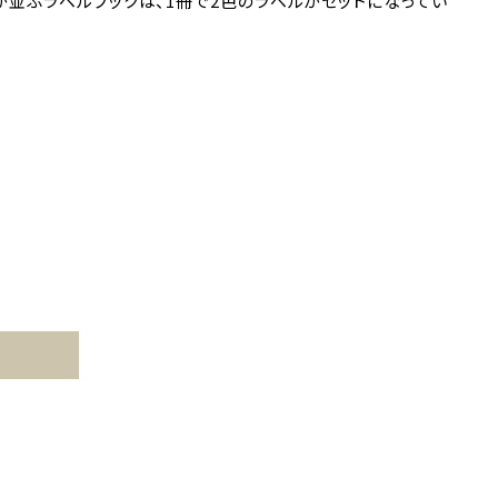
が並ぶラベルブックは、1冊で2色のラベルがセットになってい