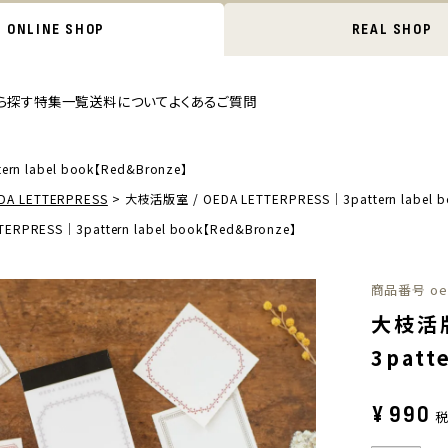
ONLINE SHOP
REAL SHOP
ら探す
特集一覧
送料について
よくあるご質問
n label book【Red&Bronze】
A LETTERPRESS
大枝活版室 / OEDA LETTERPRESS｜3pattern label b
RPRESS｜3pattern label book【Red&Bronze】
商品番号
oe
大枝活版
3patt
¥
990