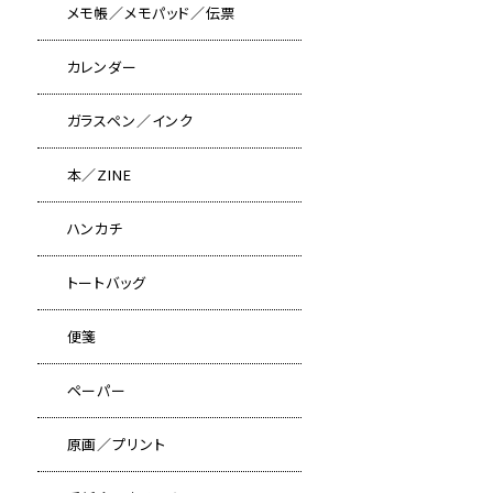
メモ帳／メモパッド／伝票
カレンダー
ガラスペン／インク
本／ZINE
ハンカチ
トートバッグ
便箋
ペーパー
原画／プリント