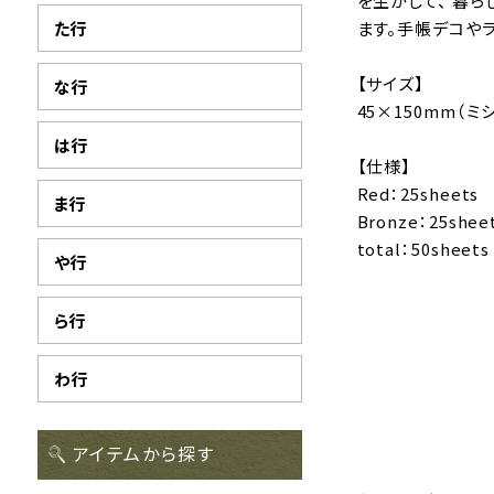
を生かして、 暮
た行
ます。手帳デコや
【サイズ】
な行
45×150mm（
は行
【仕様】
Red：25sheets
ま行
Bronze：25shee
total：50sheets
や行
ら行
わ行
アイテムから探す