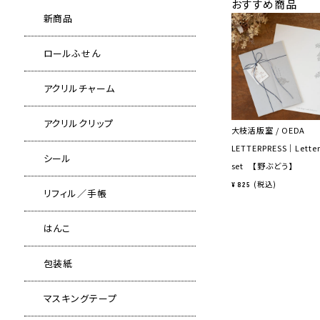
おすすめ商品
新商品
ロールふせん
アクリルチャーム
アクリルクリップ
大枝活版室 / OEDA
LETTERPRESS｜Lette
シール
set 【野ぶどう】
税込
¥
825
リフィル／手帳
はんこ
包装紙
マスキングテープ