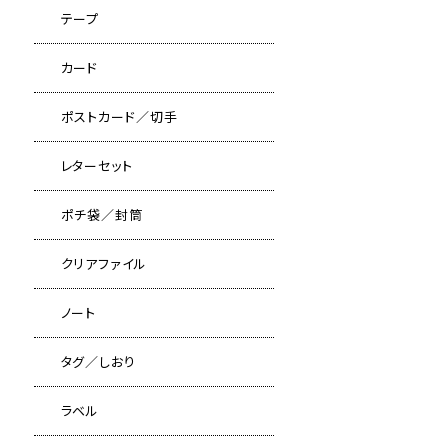
テープ
カード
ポストカード／切手
レターセット
ポチ袋／封筒
クリアファイル
ノート
タグ／しおり
ラベル