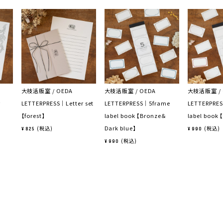
大枝活版室 / OEDA
大枝活版室 / OEDA
大枝活版室 / 
r
LETTERPRESS｜Letter set
LETTERPRESS｜5frame
LETTERPRE
【forest】
label book 【Bronze＆
label book 
Dark blue】
税込
税込
¥
825
¥
990
税込
¥
990