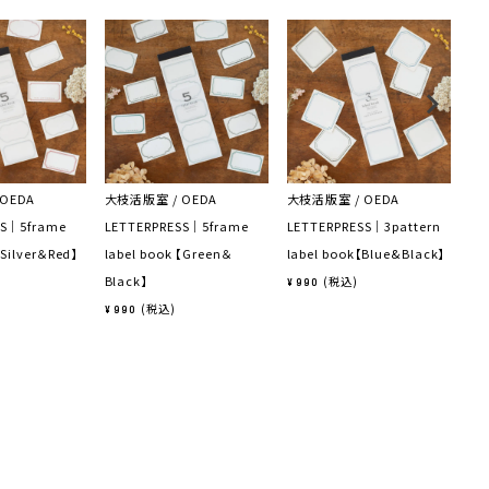
OEDA
大枝活版室 / OEDA
大枝活版室 / OEDA
大枝
SS｜5frame
LETTERPRESS｜5frame
LETTERPRESS｜3pattern
LE
【Silver＆Red】
label book 【Green＆
label book【Blue&Black】
la
Black】
税込
¥
990
¥
8
税込
¥
990