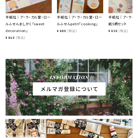
手紙社｜ア・ラ・カル堂・ロー
手紙社｜ア・ラ・カル堂・ロー
手紙社｜ア・ラ・カ
ルふせんましかく「sweet
ルふせんpetit「cooking」
紙5柄セット
decoration」
税込
税込
¥
980
¥
650
税込
¥
940