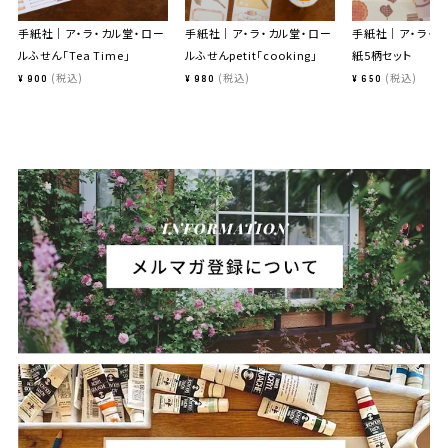
手紙社｜ア・ラ・カル堂・ロー
手紙社｜ア・ラ・カル堂・ロー
手紙社｜ア・ラ・カ
ルふせん「Tea Time」
ルふせんpetit「cooking」
紙5柄セット
税込
税込
税込
¥
900
¥
980
¥
650