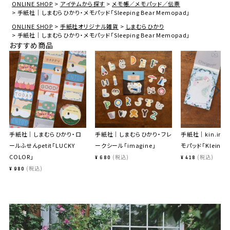
ONLINE SHOP
アイテムから探す
メモ帳／メモパッド／伝票
手紙社｜しまむらひかり・メモパッド「Sleeping Bear Memopad」
ONLINE SHOP
手紙社オリジナル雑貨
しまむらひかり
手紙社｜しまむらひかり・メモパッド「Sleeping Bear Memopad」
おすすめ商品
手紙社｜しまむらひかり・ロ
手紙社｜しまむらひかり・フレ
手紙社｜kin.iro.h
ールふせんpetit「LUCKY
ークシール「imagine」
モパッド「Kleine M
COLOR」
税込
税込
¥
680
¥
418
税込
¥
980