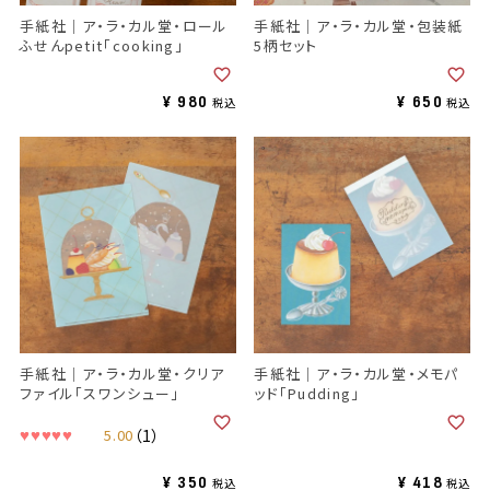
手紙社｜ア・ラ・カル堂・ロール
手紙社｜ア・ラ・カル堂・包装紙
ふせんpetit「cooking」
5柄セット
¥
980
¥
650
税込
税込
手紙社｜ア・ラ・カル堂・クリア
手紙社｜ア・ラ・カル堂・メモパ
ファイル「スワンシュー」
ッド「Pudding」
5.00
（1）
¥
350
¥
418
税込
税込