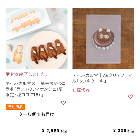
受付を終了しました。
ア・ラ・カル堂｜A6クリアファイ
ル「タヌキケーキ」
ア・ラ・カル堂×手紙舎おやつコ
ラボ「ラッコのフィナンシェ（夏
在庫切れ
限定・塩ココア味）」
予約商品
クール便でお届け
¥
2,980
¥
330
税込
税込