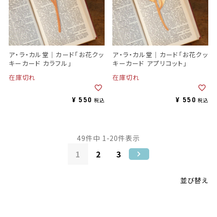
ア・ラ・カル堂｜カード「お花クッ
ア・ラ・カル堂｜カード「お花クッ
キーカード カラフル」
キーカード アプリコット」
在庫切れ
在庫切れ
¥
550
¥
550
税込
税込
49
件中
1
-
20
件表示
1
2
3
並び替え