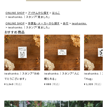
ONLINE SHOP
アイテムから探す
はんこ
iwahanko.｜スタンプ「見ました」
ONLINE SHOP
作家名・メーカーから探す
あ行
iwahanko.
iwahanko.｜スタンプ「見ました」
おすすめ商品
iwahanko.｜スタンプ「おめ
iwahanko.｜スタンプ「人に
iwahanko.｜ス
でとうございます」
頼られる」
「Hug」
税込
税込
税込
¥
1,540
¥
880
¥
1,320