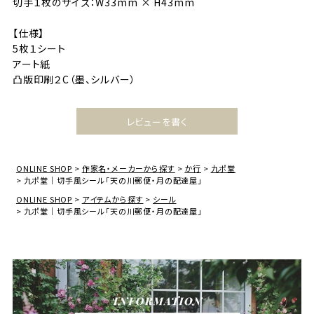
切手１枚のサイズ：W33mm × H43mm
【仕様】
5枚１シート
アート紙
凸版印刷２C（墨、シルバー）
レビューを書く
ONLINE SHOP
作家名・メーカーから探す
か行
九ポ堂
九ポ堂｜切手風シール「天の川郵便・月の配達屋」
ONLINE SHOP
アイテムから探す
シール
九ポ堂｜切手風シール「天の川郵便・月の配達屋」