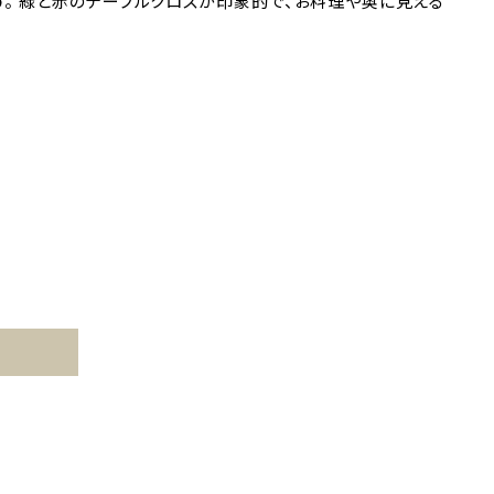
す。 緑と赤のテーブルクロスが印象的で、お料理や奥に見える