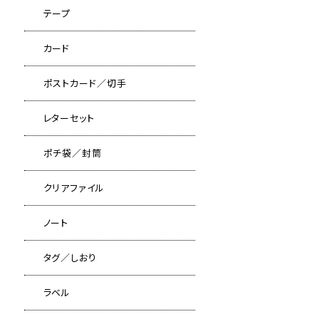
テープ
カード
ポストカード／切手
レターセット
ポチ袋／封筒
クリアファイル
ノート
タグ／しおり
ラベル