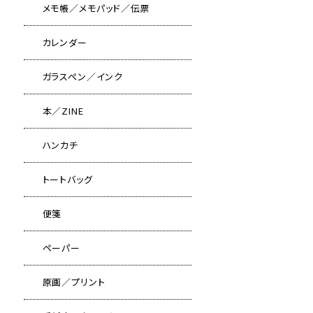
メモ帳／メモパッド／伝票
カレンダー
ガラスペン／インク
本／ZINE
ハンカチ
トートバッグ
便箋
ペーパー
原画／プリント