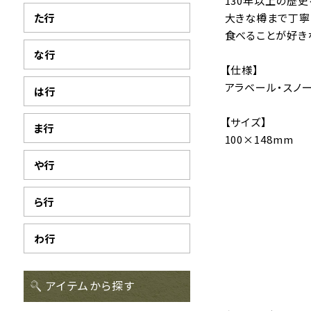
130年以上の歴
た行
大きな樽まで丁寧
食べることが好き
な行
【仕様】
アラベール・スノーホ
は行
【サイズ】
ま行
100×148mm
や行
ら行
わ行
アイテムから探す