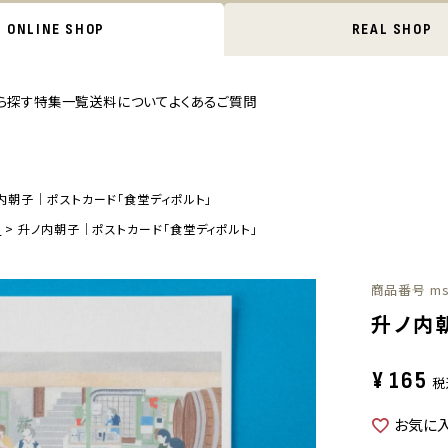
ONLINE SHOP
REAL SHOP
ら探す
特集一覧
送料について
よくあるご質問
内朝子｜ポストカード「食堂ディポルト」
ド
升ノ内朝子｜ポストカード「食堂ディポルト」
商品番号
ms
升ノ内
¥
165
税
お気に