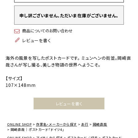
申し訳ございません。ただいま在庫がございません。
商品についてのお問い合わせ
レビューを書く
海外の風景を写したポストカードです。 ミュンヘンの街並。岡崎直
哉さんが写し撮る、美しき物語の世界へようこそ。
【サイズ】
107×148mm
レビューを書く
ONLINE SHOP
作家名・メーカーから探す
あ行
岡崎直哉
岡崎直哉｜ポストカード「ドイツ4」
ONLINE SHOP
アイテムから探す
ポストカード／切手
ポストカード