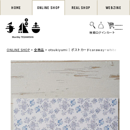
HOME
ONLINE SHOP
REAL SHOP
WEBZINE
ONLINE SHOP
全商品
otsukiyumi｜ポストカードcaraway・white