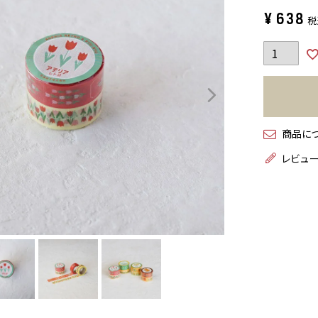
¥
638
税
商品に
レビュ