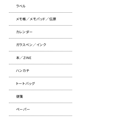
ラベル
メモ帳／メモパッド／伝票
カレンダー
ガラスペン／インク
本／ZINE
ハンカチ
トートバッグ
便箋
ペーパー