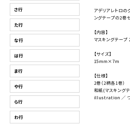
さ行
アデリアレトロの
ングテープの2巻
た行
【内容】
マスキングテープ 
な行
【サイズ】
は行
15mm×7m
ま行
【仕様】
2巻（2柄各1巻）
や行
和紙(マスキングテ
illustration ／
ら行
わ行