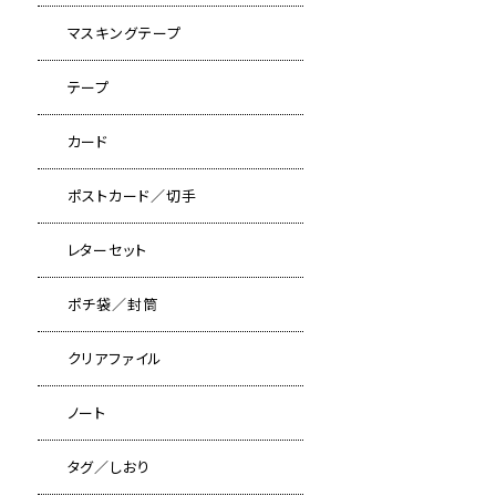
マスキングテープ
テープ
カード
ポストカード／切手
レターセット
ポチ袋／封筒
クリアファイル
ノート
タグ／しおり