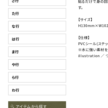
さ行
貼るだけで身の回
す。
た行
【サイズ】
H130mm×W10
な行
【仕様】
は行
PVCシール(ステ
※水に強い素材を
ま行
illustration ／
や行
ら行
わ行
アイテムから探す