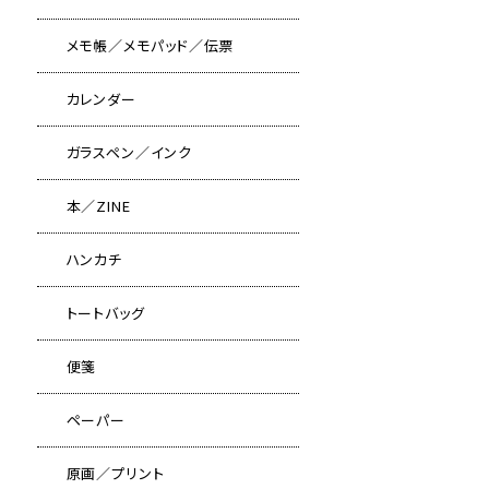
メモ帳／メモパッド／伝票
カレンダー
ガラスペン／インク
本／ZINE
ハンカチ
トートバッグ
便箋
ペーパー
原画／プリント