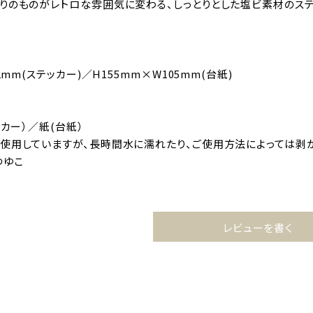
りのものがレトロな雰囲気に変わる、しっとりとした塩ビ素材のステ
2mm(ステッカー)／H155mm×W105mm(台紙)
ッカー）／紙(台紙）
使用していますが、長時間水に濡れたり、ご使用方法によっては剥が
 つゆこ
レビューを書く