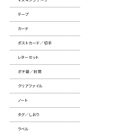
テープ
カード
ポストカード／切手
レターセット
ポチ袋／封筒
クリアファイル
ノート
タグ／しおり
ラベル