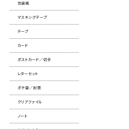
包装紙
マスキングテープ
テープ
カード
ポストカード／切手
レターセット
ポチ袋／封筒
クリアファイル
ノート