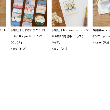
セット
手紙社｜しまむらひかり・ロ
手紙社｜Maison terrier・ハ
森酪梨avoca
ールふせんpetit「LUCKY
ガキ用85円切手「カップケー
タンプセット・ca
COLOR」
キイヌ」
税込
¥
3,500
税込
税込
¥
980
¥
200