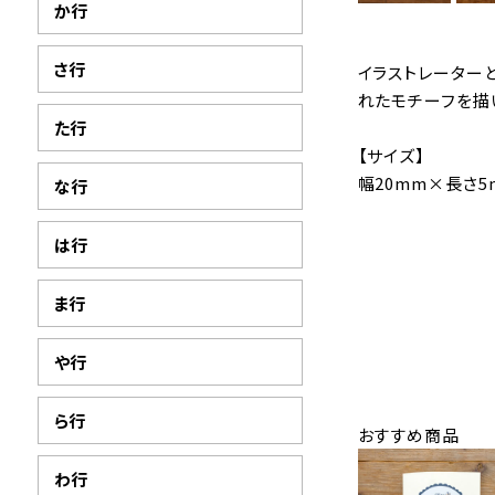
か行
さ行
イラストレーター
れたモチーフを描
た行
【サイズ】
幅20mm×長さ5
な行
は行
ま行
や行
ら行
おすすめ商品
わ行