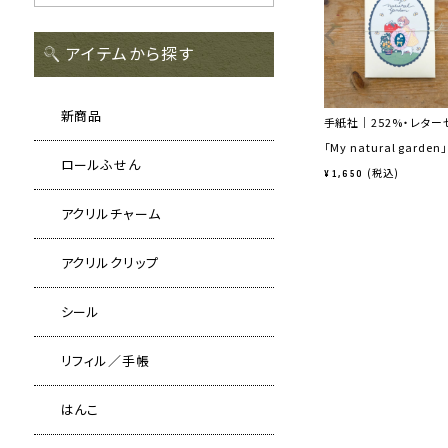
アイテムから探す
新商品
手紙社｜252%・レター
「My natural garden」
ロールふせん
税込
¥
1,650
アクリルチャーム
アクリルクリップ
シール
リフィル／手帳
はんこ