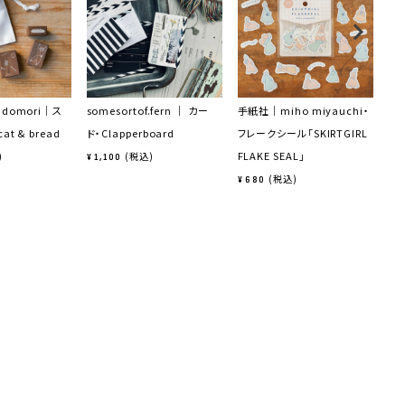
domori｜ス
somesortof.fern ｜ カー
手紙社｜miho miyauchi・
手
t & bread
ド・Clapperboard
フレークシール「SKIRTGIRL
ロ
FLAKE SEAL」
弾
税込
¥
1,100
税込
¥
680
¥
6