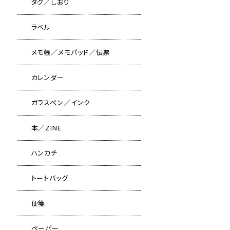
タグ／しおり
ラベル
メモ帳／メモパッド／伝票
カレンダー
ガラスペン／インク
本／ZINE
ハンカチ
トートバッグ
便箋
ペーパー