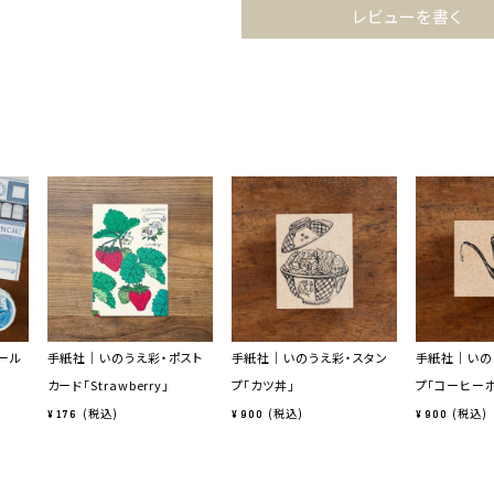
レビューを書く
ール
手紙社｜いのうえ彩・ポスト
手紙社｜いのうえ彩・スタン
手紙社｜いの
カード「Strawberry」
プ「カツ丼」
プ「コーヒーポ
税込
税込
税込
¥
176
¥
900
¥
900