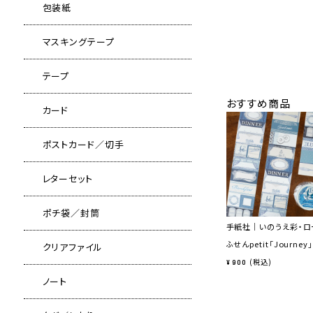
包装紙
マスキングテープ
テープ
おすすめ商品
カード
ポストカード／切手
レターセット
ポチ袋／封筒
手紙社｜いのうえ彩・ロ
ふせんpetit「Journey」
クリアファイル
税込
¥
900
ノート