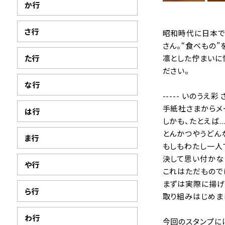
か行
さ行
昭和時代に日本で
さん。“食べもの
た行
凛とした佇まいに
ださい。
な行
----- いのうえ彩 さ
手紙社さまからメ
は行
しかも、たとえば.
とんかつやうどん
ま行
もしもわたし一人
決して思い付かな
や行
これはただもので
まずは実際に揚げ
ら行
取り組みはじめま
わ行
今回のスタンプに