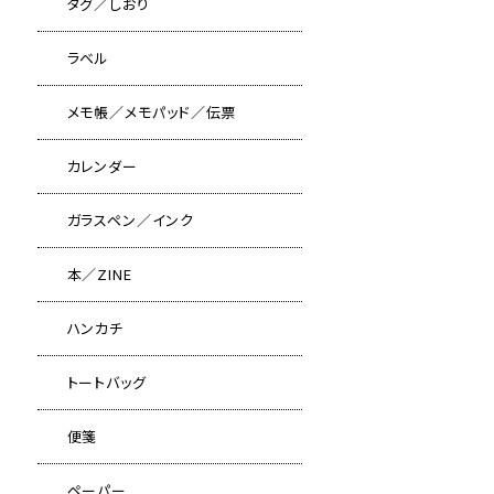
タグ／しおり
ラベル
メモ帳／メモパッド／伝票
カレンダー
ガラスペン／インク
本／ZINE
ハンカチ
トートバッグ
便箋
ペーパー