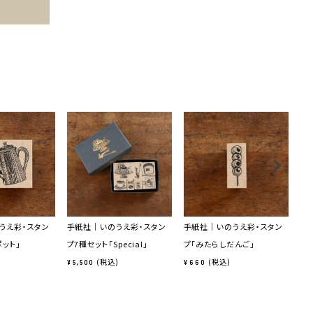
うえ彩・スタン
手紙社｜いのうえ彩・スタン
手紙社｜いのうえ彩・スタン
手
ット」
プ7種セット「Special」
プ「みたらしだんご」
プ
税込
税込
¥
5,500
¥
660
¥
6