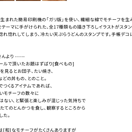
生まれた簡易印刷機の「ガリ版」を使い、繊細な線でモチーフを生み
”をテーマに手がけられた、全17種類もの描き下ろしイラストがスタ
惚れ惚れしてしまう、冷たい天ぷらうどんのスタンプです。手帳デコ
んより -----
ールで頂いたお題はずばり[食べもの]
..を見るとお団子、たい焼き、
などの丼もの、とのこと。
でつくるアイテムであれば、
いモチーフの数々に
はない、と緊張と楽しみが混じった気持ちで
たてのとんかつを食し、観察するところから
した。
は[和]なモチーフがたくさんありますが