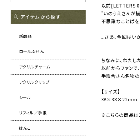
以前[LETTERS
"いのうえさんが
アイテムから探す
不思議なことばを
新商品
...さあ、今回はい
ロールふせん
ちなみに、わたし
アクリルチャーム
以前からファンで
手紙舎さん名物の
アクリルクリップ
【サイズ】
シール
38×38×22mm
リフィル／手帳
※こちらの商品は2
はんこ