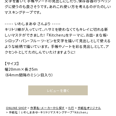
文字を書いて手帳やノートの見出しにしたり、保存容器のラベリン
グに使うのも良さそうです。あれこれ使い方を考えるのがたのしい
マスキングテープです。
----- いわしまあゆ さんより -----
キリトリ線が入っていて、ハサミを使わなくてもキレイに切れる新
しいマステができました！ 『Kitchen』をテーマに、お皿・まな板・
シロップ・パン・フルーツ・ビンを文字を描いて見出しとして使える
ような絵柄で描いています。 手帳やノートを彩る見出しとして、ア
クセントとしてたのしんでいたけますように！
【サイズ】
幅20mm×長さ5m
（64mm間隔のミシン目入り）
レビューを書く
ONLINE SHOP
作家名・メーカーから探す
た行
手紙社オリジナル
手紙社｜いわしまあゆ・キリトリマスキングテープ「Kitchen」