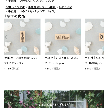
手紙社｜いのうえ彩・スタンプ「パキラ」
ONLINE SHOP
手紙社オリジナル雑貨
いのうえ彩
手紙社｜いのうえ彩・スタンプ「パキラ」
おすすめ商品
手紙社｜いのうえ彩・スタン
手紙社｜いのうえ彩・スタン
手紙社｜いのうえ
プ「ヒヤシンス」
プ「Thank you」
プ「飾り枠/ ハーブ
税込
税込
税込
¥
750
¥
850
¥
750