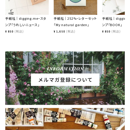
手紙社｜digging.me・スタ
手紙社｜252%・レターセット
手紙社｜digging
ンプ「うれしいニュース」
「My natural garden」
ンプ「BOOK」
税込
税込
税込
¥
850
¥
1,650
¥
850