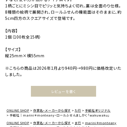
1柄ごとにミシン目でピリッと気持ちよく切れ、裏は全面のり仕様。
8種類の絵柄で展開され、ロールふせんの機能面はそのままに、約
5cm四方のスクエアサイズで登場です。
【内容】
1個（100枚全15柄）
【サイズ】
縦25mm×横55mm
※こちらの商品は2026年1月より940円→980円に価格改定いた
しました。
レビューを書く
ONLINE SHOP
作家名・メーカーから探す
た行
手紙社オリジナル
手紙社｜marini＊monteany・ロールふせんましかく「wakuwaku」
ONLINE SHOP
作家名・メーカーから探す
ま行
marini＊monteany