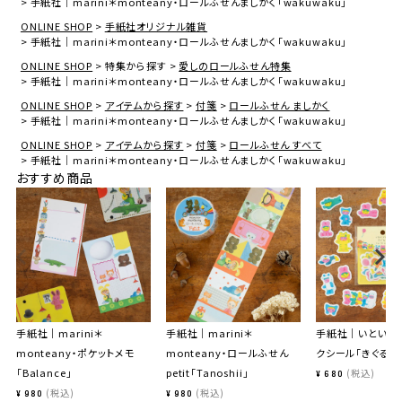
手紙社｜marini＊monteany・ロールふせんましかく「wakuwaku」
ONLINE SHOP
手紙社オリジナル雑貨
手紙社｜marini＊monteany・ロールふせんましかく「wakuwaku」
ONLINE SHOP
特集から探す
愛しのロールふせん特集
手紙社｜marini＊monteany・ロールふせんましかく「wakuwaku」
ONLINE SHOP
アイテムから探す
付箋
ロールふせん ましかく
手紙社｜marini＊monteany・ロールふせんましかく「wakuwaku」
ONLINE SHOP
アイテムから探す
付箋
ロールふせん すべて
手紙社｜marini＊monteany・ロールふせんましかく「wakuwaku」
おすすめ商品
手紙社｜marini＊
手紙社｜marini＊
手紙社｜いといゆ
monteany・ポケットメモ
monteany・ロールふせん
クシール「きぐるみ
「Balance」
petit「Tanoshii」
税込
¥
680
税込
税込
¥
980
¥
980