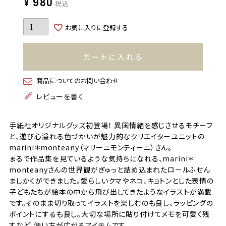
¥
980
税込
お気に入りに登録する
カートに入れる
商品についてのお問い合わせ
レビューを書く
手紙社オリジナルグッズ初登場！ 異国情緒を感じさせるモチーフ
と、遊び心溢れる色づかいが魅力的なクリエイターユニットの
marini＊monteany（マリーニモンティーニ）さん。
まるで作品集を見ているような気持ちになれる、marini＊
monteanyさんの世界観がぎゅっと詰め込まれたロールふせん
ましかくができました。愛らしいクマやネコ、キョトンとした表情の
子どもたちが絵本の中から飛び出してきたようなイラストが満載
です。そのまま切り取ってイラストを楽しむのも良し、ラッピングの
ポイントにするも良し。大切な場所に貼り付けてメモを可愛く残
すなど、使い方が広がるアイテムです。