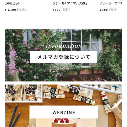
10柄セット
クシール「アニマルズ森」
クシール「アニマル
税込
税込
税込
¥
1,100
¥
580
¥
580