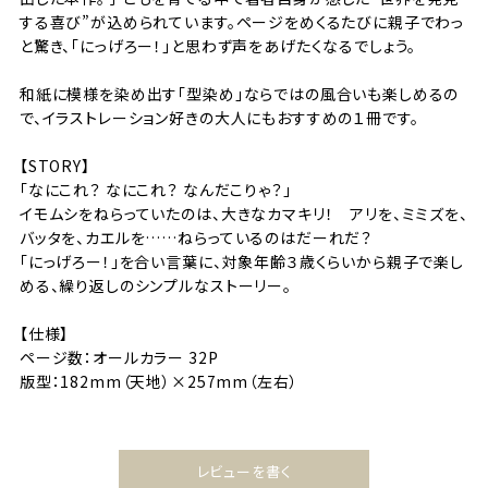
する喜び”が込められています。ページをめくるたびに親子でわっ
と驚き、「にっげろー！」と思わず声をあげたくなるでしょう。
和紙に模様を染め出す「型染め」ならではの風合いも楽しめるの
で、イラストレーション好きの大人にもおすすめの１冊です。
【STORY】
「なにこれ？ なにこれ？ なんだこりゃ？」
イモムシをねらっていたのは、大きなカマキリ！ アリを、ミミズを、
バッタを、カエルを……ねらっているのはだーれだ？
「にっげろー！」を合い言葉に、対象年齢３歳くらいから親子で楽し
める、繰り返しのシンプルなストーリー。
【仕様】
ページ数：オールカラー 32P
版型：182mm（天地）×257mm（左右）
レビューを書く