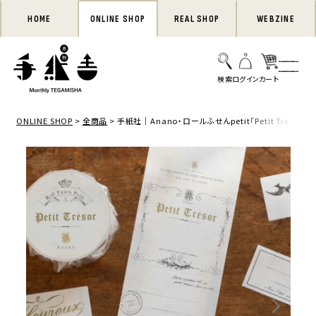
HOME
ONLINE SHOP
REAL SHOP
WEBZINE
ONLINE SHOP
全商品
手紙社｜Anano・ロールふせんpetit「Petit Tresor」