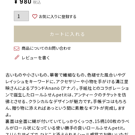
¥
980
税込
お気に入りに登録する
カートに入れる
商品についてのお問い合わせ
レビューを書く
古いものや小さいもの、華奢で繊細なもの、色褪せた風合いやグ
レイッシュをキーワードに、アクセサリーや小物を手がける溝江里
映さんによるブランドAnanö（アナノ）。手紙社とのコラボレーショ
ンで誕生したロールふせんpetitは、アンティークのチケットを彷
彿とさせる、クラシカルなデザインが魅力です。手帳デコはもちろ
ん、贈り物に添えればあっという間に素敵なギフトが完成します
よ。
裏面は全面に糊が付いていてしっかりくっつき、15柄100枚のラベ
ルがロール状になっている使い勝手の良いロールふせんpetit。
スリムなサイズで、ひとこと添えられるシール感覚でお使いいただ