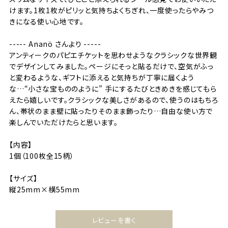
けます。1枚1枚がピリッと気持ちよくちぎれ、一度使ったらやみつ
きになる使い心地です。
----- Ananö さんより -----
アンティークのパピエチケットを思わせようなクラシックな世界観
でデザインしてみました。ページにそっと貼るだけで、空気がふっ
と変わるような、ギフトに添えると気持ちが丁寧に届くよう
な…“小さな宝もののように” 手にするたびときめきを感じてもら
えたら嬉しいです。クラシックな美しさがあるので、使うのはもちろ
ん、帯状のまま壁に貼ったりそのまま飾ったり…自由な使い方で
楽しんでいただけたらと思います。
【内容】
1個（100枚全15柄）
【サイズ】
縦25mm×横55mm
レビューを書く