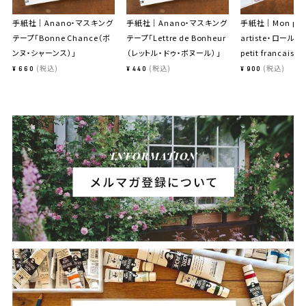
手紙社｜Anano・マスキング
手紙社｜Anano・マスキング
手紙社｜Mon peti
テープ「Bonne Chance（ボ
テープ「Lettre de Bonheur
artiste・ロール
ンヌ・シャーンス）」
（レットル・ドゥ・ボヌール）」
petit francais」
税込
税込
税込
¥
660
¥
440
¥
900