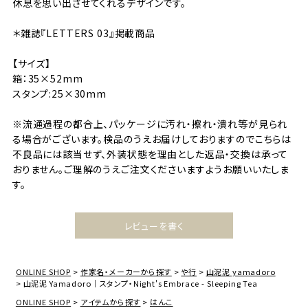
休息を思い出させてくれるデザインです。
＊雑誌『LETTERS 03』掲載商品
【サイズ】
箱：35×52mm
スタンプ:25×30mm
※流通過程の都合上、パッケージに汚れ・擦れ・潰れ等が見られ
る場合がございます。検品のうえお届けしておりますのでこちらは
不良品には該当せず、外装状態を理由とした返品・交換は承って
おりません。ご理解のうえご注文くださいますようお願いいたしま
す。
レビューを書く
ONLINE SHOP
作家名・メーカーから探す
や行
山泥泥 yamadoro
山泥泥 Yamadoro｜スタンプ・Night's Embrace - Sleeping Tea
ONLINE SHOP
アイテムから探す
はんこ