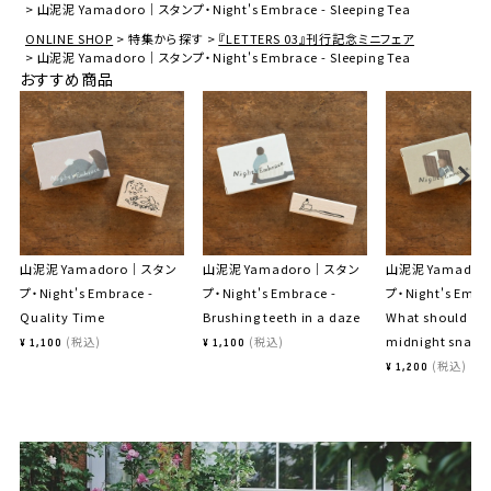
山泥泥 Yamadoro｜スタンプ・Night's Embrace - Sleeping Tea
ONLINE SHOP
特集から探す
『LETTERS 03』刊行記念ミニフェア
山泥泥 Yamadoro｜スタンプ・Night's Embrace - Sleeping Tea
おすすめ商品
山泥泥 Yamadoro｜スタン
山泥泥 Yamadoro｜スタン
山泥泥 Yamado
プ・Night's Embrace -
プ・Night's Embrace -
プ・Night's Embr
Quality Time
Brushing teeth in a daze
What should I ea
midnight snack
税込
税込
¥
1,100
¥
1,100
税込
¥
1,200