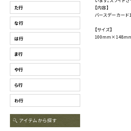
います。スライド
た行
【内容】
バースデーカード
な行
【サイズ】
100mm×148m
は行
ま行
や行
ら行
わ行
アイテムから探す