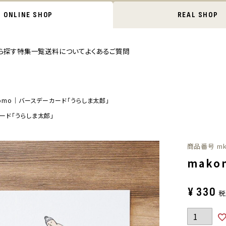
ONLINE SHOP
REAL SHOP
ら探す
特集一覧
送料について
よくあるご質問
omo｜バースデーカード「うらしま太郎」
ード「うらしま太郎」
商品番号
m
mak
¥
330
税