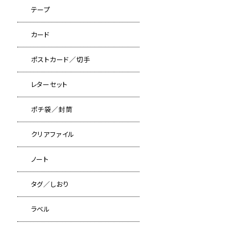
テープ
カード
ポストカード／切手
レターセット
ポチ袋／封筒
クリアファイル
ノート
タグ／しおり
ラベル