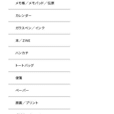
メモ帳／メモパッド／伝票
カレンダー
ガラスペン／インク
本／ZINE
ハンカチ
トートバッグ
便箋
ペーパー
原画／プリント