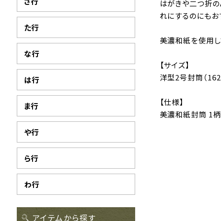
さ行
はがきや二つ折の
れにするのにもおす
た行
美濃和紙を使用し
な行
【サイズ】
洋型2号封筒（162
は行
【仕様】
ま行
美濃和紙封筒 1柄
や行
ら行
わ行
アイテムから探す