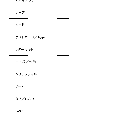
テープ
カード
ポストカード／切手
レターセット
ポチ袋／封筒
クリアファイル
ノート
タグ／しおり
ラベル