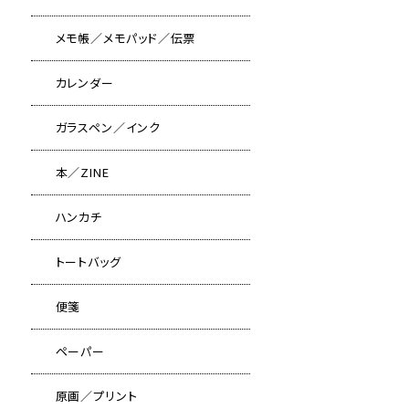
メモ帳／メモパッド／伝票
カレンダー
ガラスペン／インク
本／ZINE
ハンカチ
トートバッグ
便箋
ペーパー
原画／プリント