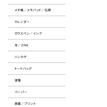
メモ帳／メモパッド／伝票
カレンダー
ガラスペン／インク
本／ZINE
ハンカチ
トートバッグ
便箋
ペーパー
原画／プリント