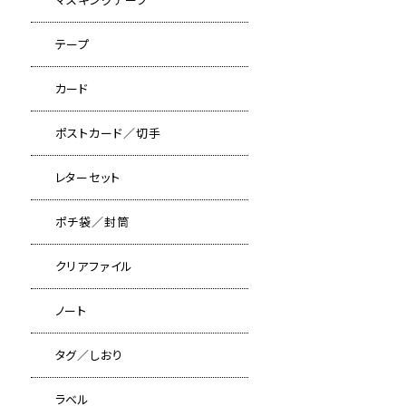
テープ
カード
ポストカード／切手
レターセット
ポチ袋／封筒
クリアファイル
ノート
タグ／しおり
ラベル