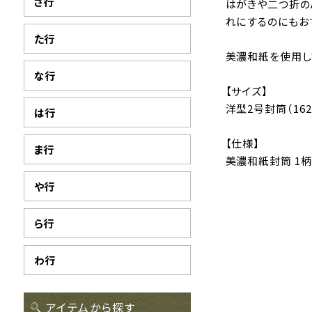
さ行
はがきや二つ折の
れにするのにもおす
た行
美濃和紙を使用し
な行
【サイズ】
洋型2号封筒（162
は行
【仕様】
ま行
美濃和紙封筒 1柄
や行
ら行
わ行
アイテムから探す