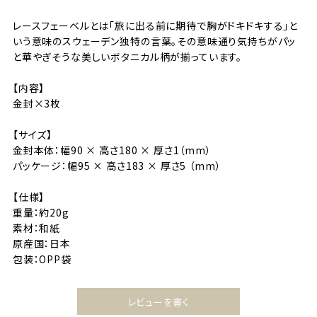
レースフェーベルとは「旅に出る前に期待で胸がドキドキする」と
いう意味のスウェーデン独特の言葉。その意味通り気持ちがパッ
と華やぎそうな美しいボタニカル柄が揃っています。
【内容】
金封×3枚
【サイズ】
金封本体：幅90 × 高さ180 × 厚さ1（mm）
パッケージ：幅95 × 高さ183 × 厚さ5 （mm）
【仕様】
重量：約20g
素材：和紙
原産国：日本
包装：OPP袋
レビューを書く