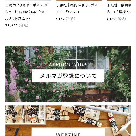
工房カワサキヤ｜ポスレイト
手紙社｜福岡麻利子・ポスト
手紙社｜舘野明日
ショート 36cm（1本・ウォー
カード「CAKE」
カード「檸檬とレモ
ルナット無垢材）
税込
税込
¥
176
¥
176
税込
¥
2,640