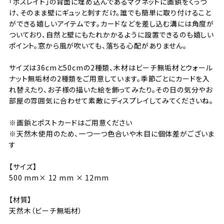
「ポスレイト」の背面に埋め込んであるマグネットに画鋲をくっつ
け、そのまま壁にギュッと刺すだけ。誰でも簡単に取り付けること
ができる嬉しいアイテムです。カードなどを差し込む溝には角度が
ついており、自然と壁にもたれかかるように設置できるのも嬉しい
ポイント。窓から風が吹いても、落ちる心配がありません。
サイズは36cmと50cmの2種類、木材はビーチ無垢材とウォール
ナット無垢材の2種類をご用意しています。季節ごとにカードを入
れ替えたり、お子様の描いた絵を飾ってみたり。その日の気分やお
部屋の雰囲気に合わせて素敵にディスプレイしてみてくださいね。
※画鋲とポストカードはご用意ください
※天然木使用のため、一つ一つ色合いや木目に個体差がございま
す
【サイズ】
500 mm× 12 mm × 12mm
【材質】
天然木（ビーチ無垢材）