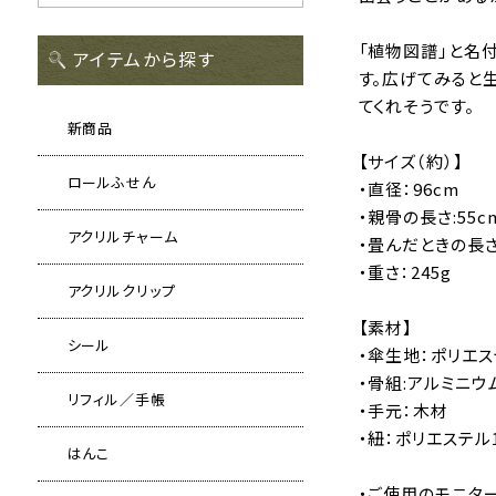
「植物図譜」と名
アイテムから探す
す。広げてみると
てくれそうです。
新商品
【サイズ（約）】
ロールふせん
・直径：96cm
・親骨の長さ:55c
アクリルチャーム
・畳んだときの長さ
・重さ：245g
アクリルクリップ
【素材】
シール
・傘生地：ポリエス
・骨組:アルミニウ
リフィル／手帳
・手元：木材
・紐：ポリエステル1
はんこ
・ご使用のモニタ