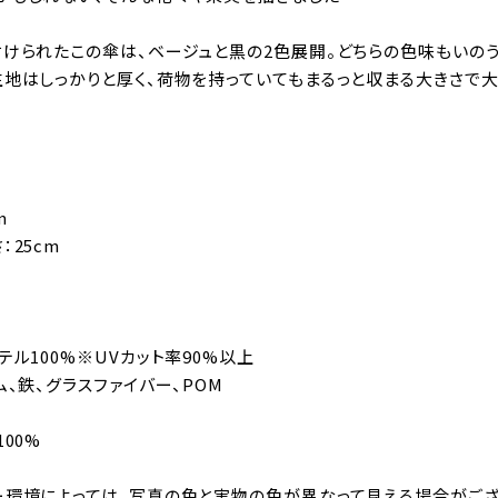
付けられたこの傘は、ベージュと黒の2色展開。どちらの色味もい
生地はしっかりと厚く、荷物を持っていてもまるっと収まる大きさで
m
：25cm
テル100%※UVカット率90%以上
ム、鉄、グラスファイバー、POM
00%
ー環境によっては、写真の色と実物の色が異なって見える場合がござ