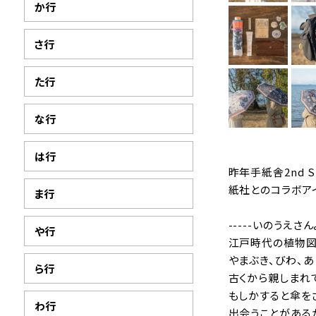
か行
さ行
た行
な行
は行
昨年手紙舎2nd 
紙社とのコラボア
ま行
-----いのうえさんよ
や行
江戸時代の植物図
やまぶき、びわ、あ
ら行
古くから親しまれ
もしかすると傘を
わ行
出会うことがある