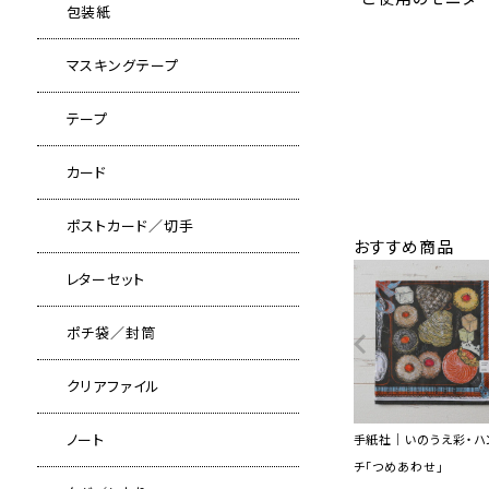
包装紙
マスキングテープ
テープ
カード
ポストカード／切手
おすすめ商品
レターセット
ポチ袋／封筒
クリアファイル
ノート
手紙社｜いのうえ彩・ハ
チ「つめあわせ」