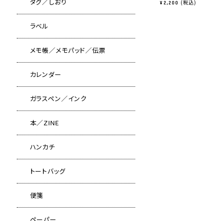
タグ／しおり
税込
¥
2,200
ラベル
メモ帳／メモパッド／伝票
カレンダー
ガラスペン／インク
本／ZINE
ハンカチ
トートバッグ
便箋
ペーパー