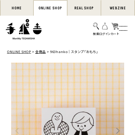
HOME
ONLINE SHOP
REAL SHOP
WEBZINE
ONLINE SHOP
全商品
963hanko｜スタンプ「おもち」