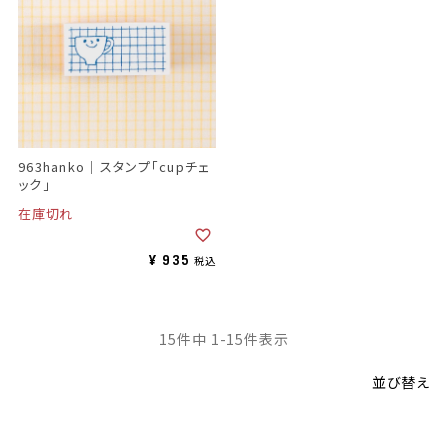
963hanko｜スタンプ「cupチェ
ック」
在庫切れ
¥
935
税込
15
件中
1
-
15
件表示
並び替え