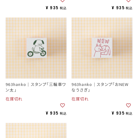
¥
935
¥
935
税込
税込
963hanko｜スタンプ「三輪車ワ
963hanko｜スタンプ「おNEW
ン太」
なうさぎ」
在庫切れ
在庫切れ
¥
935
¥
935
税込
税込