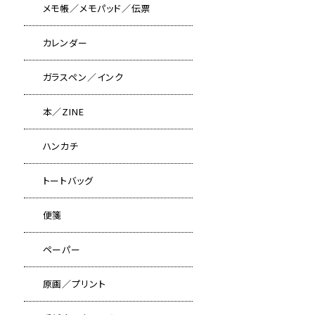
メモ帳／メモパッド／伝票
カレンダー
ガラスペン／インク
本／ZINE
ハンカチ
トートバッグ
便箋
ペーパー
原画／プリント