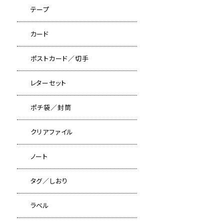
テープ
カード
ポストカード／切手
レターセット
ポチ袋／封筒
クリアファイル
ノート
タグ／しおり
ラベル