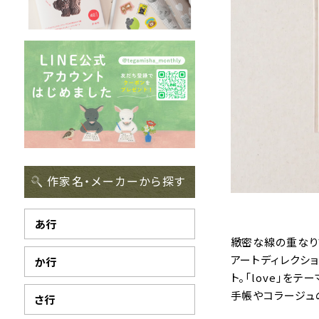
作家名・メーカーから探す
あ行
緻密な線の重なりで
アートディレクシ
か行
ト。「love」を
手帳やコラージュ
さ行