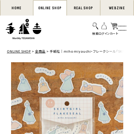
HOME
ONLINE SHOP
REAL SHOP
WEBZINE
ONLINE SHOP
全商品
手紙社｜miho miyauchi・フレークシール「SKIRTGIRL 