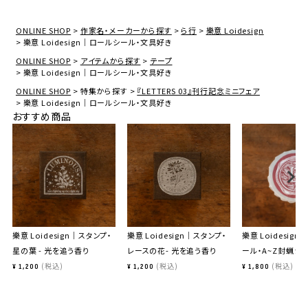
ONLINE SHOP
作家名・メーカーから探す
ら行
樂意 Loidesign
樂意 Loidesign｜ロールシール・文具好き
ONLINE SHOP
アイテムから探す
テープ
樂意 Loidesign｜ロールシール・文具好き
ONLINE SHOP
特集から探す
『LETTERS 03』刊行記念ミニフェア
樂意 Loidesign｜ロールシール・文具好き
おすすめ商品
樂意 Loidesign｜スタンプ・
樂意 Loidesign｜スタンプ・
樂意 Loidesig
星の葉 - 光を追う香り
レースの花- 光を追う香り
ール・A~Z封蝋シ
税込
税込
税込
¥
1,200
¥
1,200
¥
1,800