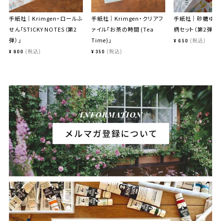
手紙社｜Krimgen・ロールふ
手紙社｜Krimgen・クリアフ
手紙社｜砂糖ゆき
せん「STICKY NOTES（第2
ァイル「お茶の時間 (Tea
柄セット（第2弾）
弾）」
Time)」
税込
¥
650
税込
税込
¥
900
¥
350