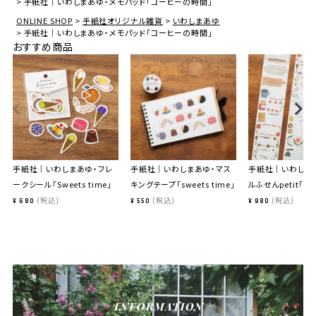
手紙社｜いわしまあゆ・メモパッド「コーヒーの時間」
ONLINE SHOP
手紙社オリジナル雑貨
いわしまあゆ
手紙社｜いわしまあゆ・メモパッド「コーヒーの時間」
おすすめ商品
手紙社｜いわしまあゆ・フレ
手紙社｜いわしまあゆ・マス
手紙社｜いわしま
ークシール「Sweets time」
キングテープ「sweets time」
ルふせんpetit「日
税込
税込
税込
¥
680
¥
550
¥
980