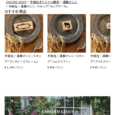
ONLINE SHOP
手紙社オリジナル雑貨
遠藤けいこ
手紙社｜遠藤けいこ・スタンプ「カップケーキ」
おすすめ商品
手紙社｜遠藤けいこ・スタン
手紙社｜遠藤けいこ・スタン
手紙社｜遠藤けい
プ「アンティークフレーム」
プ「シェフベアー」
プ「アイスクリーム
税込
税込
税込
¥
1,100
¥
850
¥
650