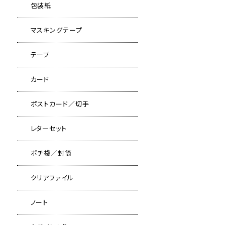
包装紙
マスキングテープ
テープ
カード
ポストカード／切手
レターセット
ポチ袋／封筒
クリアファイル
ノート