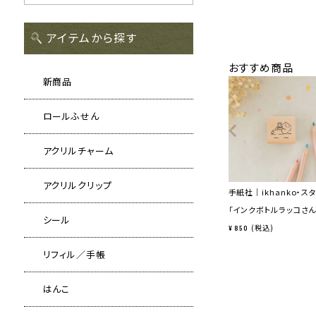
アイテムから探す
おすすめ商品
新商品
ロールふせん
アクリルチャーム
アクリルクリップ
手紙社｜ikhanko・ス
「インクボトルラッコさん
シール
税込
¥
850
リフィル／手帳
はんこ