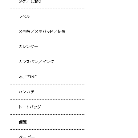
タグ／しおり
ラベル
メモ帳／メモパッド／伝票
カレンダー
ガラスペン／インク
本／ZINE
ハンカチ
トートバッグ
便箋
ペーパー