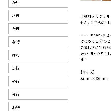
か行
さ行
手紙社オリジナル
せん。 こちらの
た行
----- ikhanko 
はじめて自分ひと
な行
の優しさが忘れら
ょっと思ったりも
は行
す♡
ま行
【サイズ】
35mm×36mm
や行
ら行
わ行