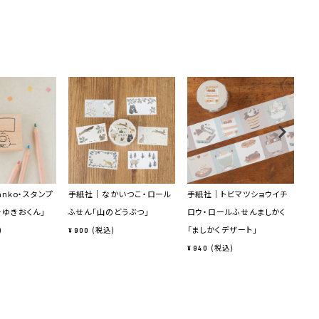
anko・スタンプ
手紙社｜なかいつこ・ロール
手紙社｜トビマツショウイチ
手
ーゆきおくん」
ふせん「山のどうぶつ」
ロウ・ロールふせんましかく
「
「ましかくデザート」
税込
¥
900
¥
8
税込
¥
940