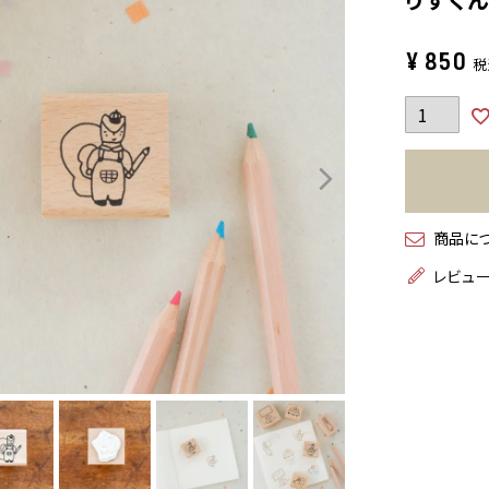
¥
850
税
商品に
レビュ