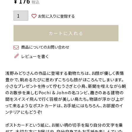
¥
176
税込
お気に入りに登録する
カートに入れる
商品についてのお問い合わせ
レビューを書く
浅野みどりさんの作品に登場する動物たちは、お顔が優しく表情
豊かで、眺めるたびに思わずこちらも顔がほころんでしまいます。
小さなプレゼントを持って佇むうさぎと小鳥、新聞を咥えながら朝
のお散歩を楽しむPochi & Johnの名コンビ、趣きのある建物の
間をスイスイ飛んで行く羽根が美しい鳥たち。物語が浮かび上が
って来るようなポストカードは、お手紙にはもちろん、お部屋のイ
ンテリアにもどうぞ！
ポストカードという紙に、お揃い柄の切手を貼り自分の文字を乗
せて。大切な方にお届けや、自分自身でもお手紙を楽しんでいた