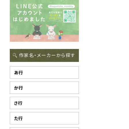
作家名・メーカーから探す
あ行
か行
さ行
た行