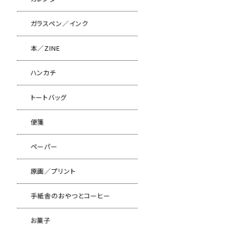
ガラスペン／インク
本／ZINE
ハンカチ
トートバッグ
便箋
ペーパー
原画／プリント
手紙舎のおやつとコーヒー
お菓子