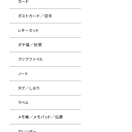
カード
ポストカード／切手
レターセット
ポチ袋／封筒
クリアファイル
ノート
タグ／しおり
ラベル
メモ帳／メモパッド／伝票
カレンダー