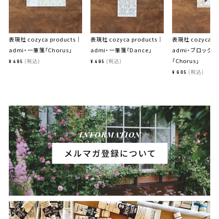
表現社 cozyca products｜
表現社 cozyca products｜
表現社 cozyca p
admi・一筆箋「Chorus」
admi・一筆箋「Dance」
admi・ブロックメ
「Chorus」
税込
税込
¥
495
¥
495
税込
¥
605