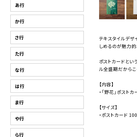
あ行
か行
さ行
テキスタイルデザイ
しめるのが魅力的
た行
ポストカードとい
ル全盛期だからこ
な行
【内容】
は行
・「野花」ポストカ
ま行
【サイズ】
・ポストカード 10
や行
ら行