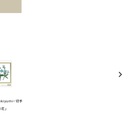
kiyumi・切手
お花」