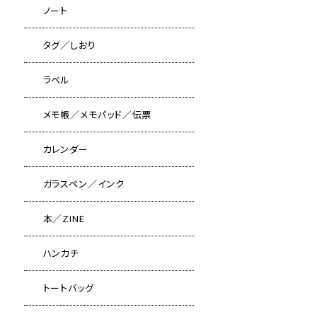
ノート
タグ／しおり
ラベル
メモ帳／メモパッド／伝票
カレンダー
ガラスペン／インク
本／ZINE
ハンカチ
トートバッグ