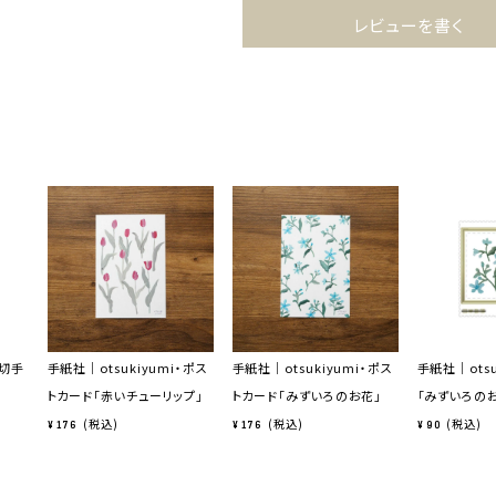
レビューを書く
・切手
手紙社｜otsukiyumi・ポス
手紙社｜otsukiyumi・ポス
手紙社｜otsu
トカード「赤いチューリップ」
トカード「みずいろのお花」
「みずいろの
税込
税込
税込
¥
176
¥
176
¥
90