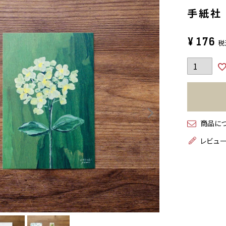
手紙社｜
¥
176
税
商品に
レビュ