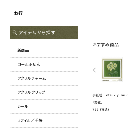
わ行
アイテムから探す
おすすめ商品
新商品
ロールふせん
アクリルチャーム
アクリルクリップ
手紙社｜otsukiyumi
「野花」
シール
税込
¥
90
リフィル／手帳