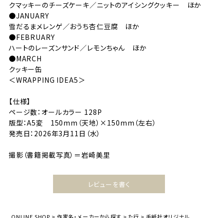
クマッキーのチーズケーキ／ニットのアイシングクッキー ほか
●JANUARY
雪だるまメレンゲ／おうち杏仁豆腐 ほか
●FEBRUARY
ハートのレーズンサンド／レモンちゃん ほか
●MARCH
クッキー缶
＜WRAPPING IDEA5＞
【仕様】
ページ数：オールカラー 128P
版型：A5変 150mm（天地）×150mm（左右）
発売日：2026年3月11日（水）
撮影（書籍掲載写真）＝岩崎美里
レビューを書く
ONLINE SHOP
作家名・メーカーから探す
た行
手紙社オリジナル