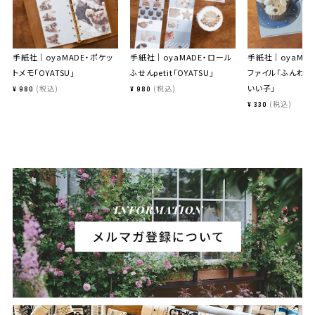
手紙社｜oyaMADE・ポケッ
手紙社｜oyaMADE・ロール
手紙社｜oyaMAD
トメモ「OYATSU」
ふせんpetit「OYATSU」
ファイル「ふんわり
いい子」
税込
税込
¥
980
¥
980
税込
¥
330