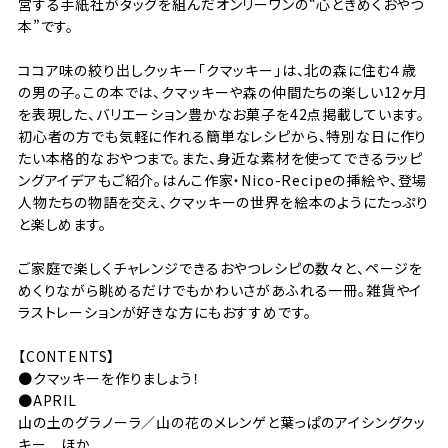
営する手紙社がタッグを組んだオンリーワンの“心ときめくおやつ
本”です。
ココア味の絞り出しクッキー「クマッキー」は、北の森に住む４歳
の男の子。この本では、クマッキーや森の仲間たちの楽しい12ヶ月
を表現した、バリエーション豊かなお菓子を42点掲載しています。
初心者の方でも気軽に作れる簡単なレシピから、特別な日に作り
たい本格的なおやつまで。また、身近な素材を使ってできるラッピ
ングアイデアもご紹介。はんこ作家・Nico-Recipeの挿絵や、登場
人物たちの物語を交え、クマッキーの世界を絵本のようにたっぷり
と楽しめます。
ご家庭で楽しくチャレンジできるおやつレシピの数々と、ページを
めくりながら眺めるだけでもかわいさがあふれる一冊。雑貨やイ
ラストレーションが好きな方にもおすすめです。
【CONTENTS】
●クマッキーを作りましょう！
●APRIL
山の土のグラノーラ／山の花のメレンゲと葉っぱのアイシングクッ
キー ほか