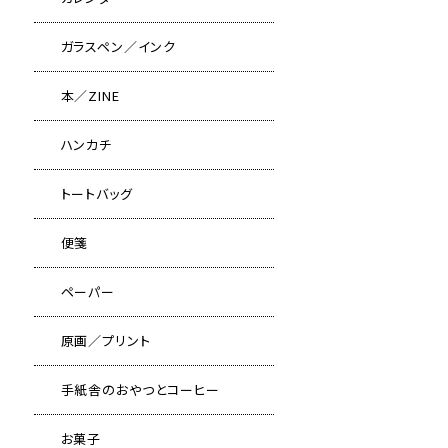
ガラスペン／インク
本／ZINE
ハンカチ
トートバッグ
便箋
ペーパー
原画／プリント
手紙舎のおやつとコーヒー
お菓子