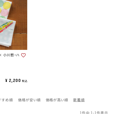
× 小川哲・ハ
¥
2,200
税込
すすめ順
価格が安い順
価格が高い順
新着順
1
件中
1
-
1
件表示