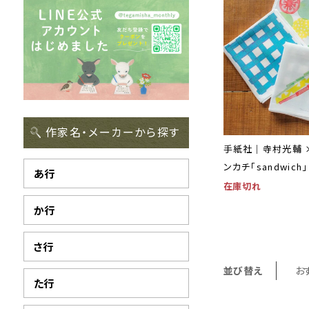
作家名・メーカーから探す
手紙社｜寺村光輔 
ンカチ「sandwich」
あ行
在庫切れ
か行
さ行
並び替え
お
た行