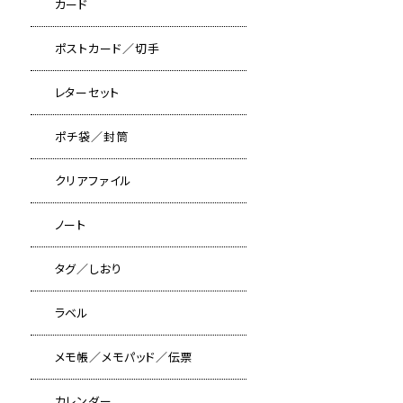
カード
ポストカード／切手
レターセット
ポチ袋／封筒
クリアファイル
ノート
タグ／しおり
ラベル
メモ帳／メモパッド／伝票
カレンダー