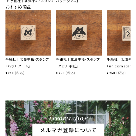
手紙社｜北澤平祐・スタンプ「ハッチ ダンス」
おすすめ商品
手紙社｜北澤平祐・スタンプ
手紙社｜北澤平祐・スタンプ
手紙社｜北澤平祐
「ハッチ ハート」
「ハッチ 手紙」
「unicorn stamp
税込
税込
税込
¥
750
¥
750
¥
750