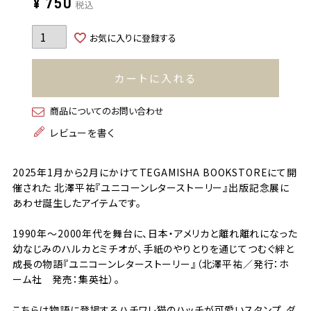
¥
750
税込
お気に入りに登録する
カートに入れる
商品についてのお問い合わせ
レビューを書く
2025年1月から2月にかけてTEGAMISHA BOOKSTOREにて開
催された 北澤平祐『ユニコーンレターストーリー』出版記念展に
あわせ誕生したアイテムです。
1990年～2000年代を舞台に、日本・アメリカと離れ離れになった
幼なじみのハルカとミチオが、手紙のやりとりを通じてつむぐ絆と
成長の物語『ユニコーンレターストーリー』（北澤平祐／発行：ホ
ーム社 発売：集英社）。
こちらは物語に登場するハチワレ猫のハッチが可愛いスタンプ。ダ